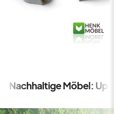
öbel: Upcycling für ein b