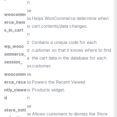
n
se
woocomm
ss
Helps WooCommerce determine when
erce_item
io
cart contents/data changes.
s_in_cart
n
2
Contains a unique code for each
wp_wooc
d
customer so that it knows where to find
ommerce_
a
the cart data in the database for each
session_
ys
customer.
woocomm
se
erce_rece
ss
Powers the
Recent Viewed
ntly_viewe
io
Products
widget.
d
n
se
store_noti
ss
Allows customers to dismiss the
Store