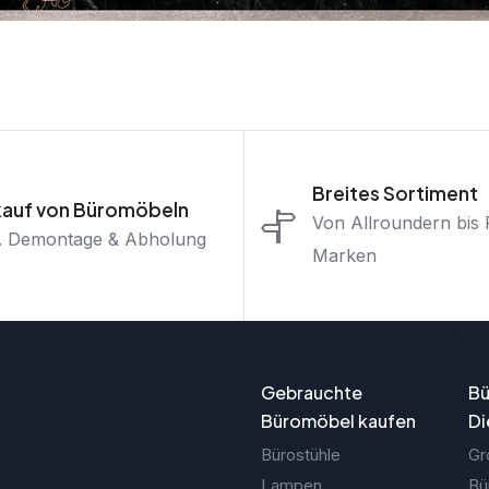
Breites Sortiment
auf von Büromöbeln
Von Allroundern bis
l. Demontage & Abholung
Marken
Gebrauchte
B
Büromöbel kaufen
Di
Bürostühle
Gr
Lampen
Bü