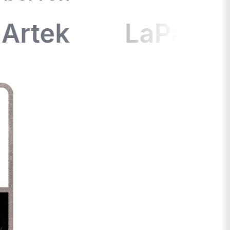
rtek
LaPalma