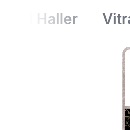
SM Haller
Vitra