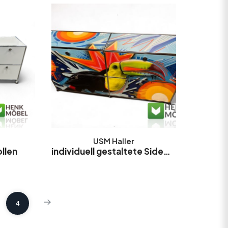
USM Haller
llen
individuell gestaltete Sideboards
4