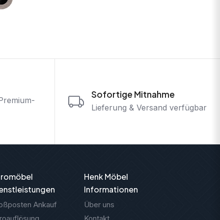
Sofortige Mitnahme
 Premium-
Lieferung & Versand verfügbar
üromöbel
Henk Möbel
enstleistungen
Informationen
oßposten Ankauf
Über uns
roauflösung
Kontakt