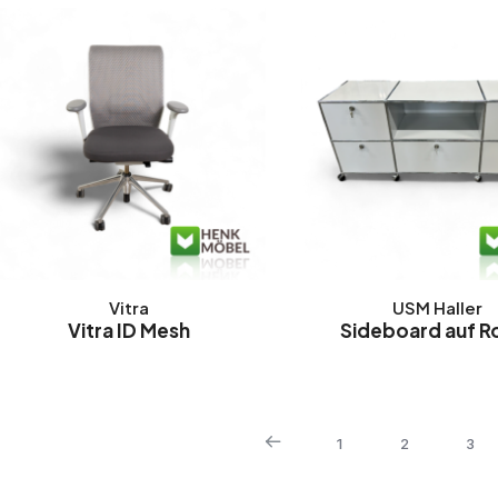
Vitra
USM Haller
Vitra ID Mesh
Sideboard auf Ro
1
2
3