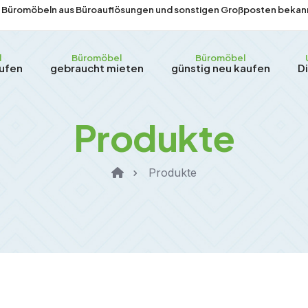
en Büromöbeln aus Büroauflösungen und sonstigen Großposten bekannt
l
Büromöbel
Büromöbel
ufen
gebraucht mieten
günstig neu kaufen
D
Produkte
Produkte